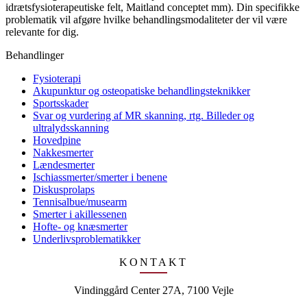
idrætsfysioterapeutiske felt, Maitland conceptet mm). Din specifikke
problematik vil afgøre hvilke behandlingsmodaliteter der vil være
relevante for dig.
Behandlinger
Fysioterapi
Akupunktur og osteopatiske behandlingsteknikker
Sportsskader
Svar og vurdering af MR skanning, rtg. Billeder og
ultralydsskanning
Hovedpine
Nakkesmerter
Lændesmerter
Ischiassmerter/smerter i benene
Diskusprolaps
Tennisalbue/musearm
Smerter i akillessenen
Hofte- og knæsmerter
Underlivsproblematikker
KONTAKT
Vindinggård Center 27A, 7100 Vejle