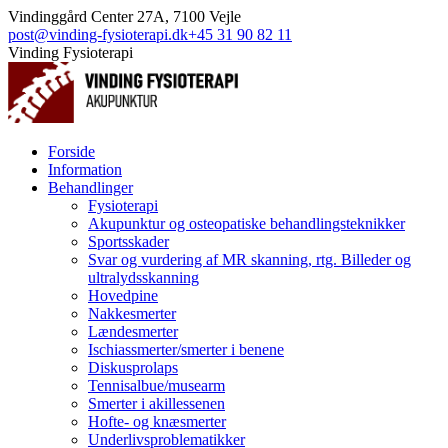
Skip
Facebook
Vindinggård Center 27A, 7100 Vejle
to
post@vinding-fysioterapi.dk
+45 31 90 82 11
content
Vinding Fysioterapi
Forside
Information
Behandlinger
Fysioterapi
Akupunktur og osteopatiske behandlingsteknikker
Sportsskader
Svar og vurdering af MR skanning, rtg. Billeder og
ultralydsskanning
Hovedpine
Nakkesmerter
Lændesmerter
Ischiassmerter/smerter i benene
Diskusprolaps
Tennisalbue/musearm
Smerter i akillessenen
Hofte- og knæsmerter
Underlivsproblematikker