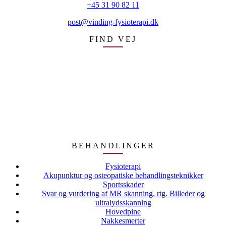
+45 31 90 82 11
post@vinding-fysioterapi.dk
FIND VEJ
BEHANDLINGER
Fysioterapi
Akupunktur og osteopatiske behandlingsteknikker
Sportsskader
Svar og vurdering af MR skanning, rtg. Billeder og
ultralydsskanning
Hovedpine
Nakkesmerter