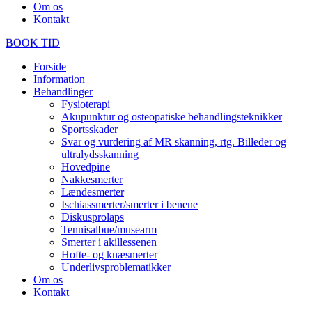
Om os
Kontakt
BOOK TID
Forside
Information
Behandlinger
Fysioterapi
Akupunktur og osteopatiske behandlingsteknikker
Sportsskader
Svar og vurdering af MR skanning, rtg. Billeder og
ultralydsskanning
Hovedpine
Nakkesmerter
Lændesmerter
Ischiassmerter/smerter i benene
Diskusprolaps
Tennisalbue/musearm
Smerter i akillessenen
Hofte- og knæsmerter
Underlivsproblematikker
Om os
Kontakt