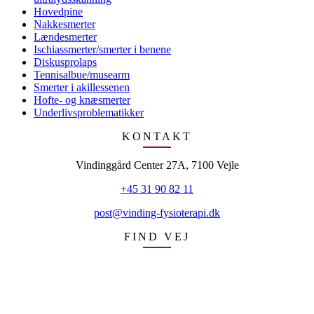
Hovedpine
Nakkesmerter
Lændesmerter
Ischiassmerter/smerter i benene
Diskusprolaps
Tennisalbue/musearm
Smerter i akillessenen
Hofte- og knæsmerter
Underlivsproblematikker
KONTAKT
Vindinggård Center 27A, 7100 Vejle
+45 31 90 82 11
post@vinding-fysioterapi.dk
FIND VEJ