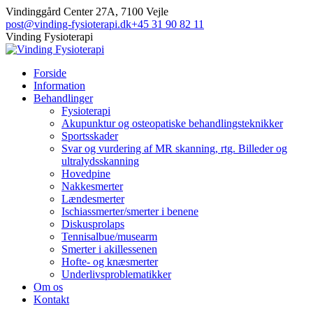
Skip
Facebook
Vindinggård Center 27A, 7100 Vejle
to
post@vinding-fysioterapi.dk
+45 31 90 82 11
content
Vinding Fysioterapi
Forside
Information
Behandlinger
Fysioterapi
Akupunktur og osteopatiske behandlingsteknikker
Sportsskader
Svar og vurdering af MR skanning, rtg. Billeder og
ultralydsskanning
Hovedpine
Nakkesmerter
Lændesmerter
Ischiassmerter/smerter i benene
Diskusprolaps
Tennisalbue/musearm
Smerter i akillessenen
Hofte- og knæsmerter
Underlivsproblematikker
Om os
Kontakt