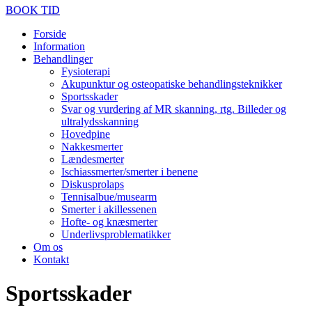
BOOK TID
Forside
Information
Behandlinger
Fysioterapi
Akupunktur og osteopatiske behandlingsteknikker
Sportsskader
Svar og vurdering af MR skanning, rtg. Billeder og
ultralydsskanning
Hovedpine
Nakkesmerter
Lændesmerter
Ischiassmerter/smerter i benene
Diskusprolaps
Tennisalbue/musearm
Smerter i akillessenen
Hofte- og knæsmerter
Underlivsproblematikker
Om os
Kontakt
Sportsskader