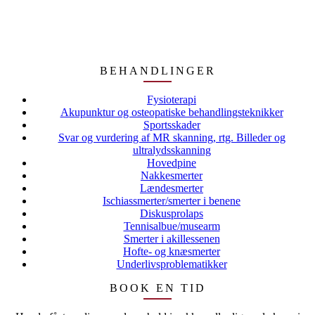
BEHANDLINGER
Fysioterapi
Akupunktur og osteopatiske behandlingsteknikker
Sportsskader
Svar og vurdering af MR skanning, rtg. Billeder og
ultralydsskanning
Hovedpine
Nakkesmerter
Lændesmerter
Ischiassmerter/smerter i benene
Diskusprolaps
Tennisalbue/musearm
Smerter i akillessenen
Hofte- og knæsmerter
Underlivsproblematikker
BOOK EN TID