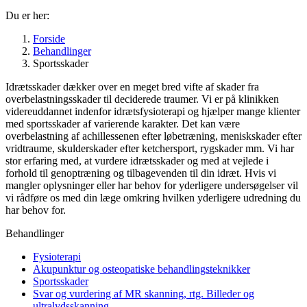
Du er her:
Forside
Behandlinger
Sportsskader
Idrætsskader dækker over en meget bred vifte af skader fra
overbelastningsskader til deciderede traumer. Vi er på klinikken
videreuddannet indenfor idrætsfysioterapi og hjælper mange klienter
med sportsskader af varierende karakter. Det kan være
overbelastning af achillessenen efter løbetræning, meniskskader efter
vridtraume, skulderskader efter ketchersport, rygskader mm. Vi har
stor erfaring med, at vurdere idrætsskader og med at vejlede i
forhold til genoptræning og tilbagevenden til din idræt. Hvis vi
mangler oplysninger eller har behov for yderligere undersøgelser vil
vi rådføre os med din læge omkring hvilken yderligere udredning du
har behov for.
Behandlinger
Fysioterapi
Akupunktur og osteopatiske behandlingsteknikker
Sportsskader
Svar og vurdering af MR skanning, rtg. Billeder og
ultralydsskanning