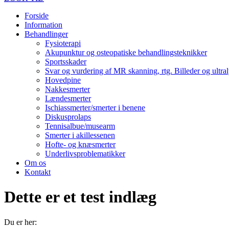
Forside
Information
Behandlinger
Fysioterapi
Akupunktur og osteopatiske behandlingsteknikker
Sportsskader
Svar og vurdering af MR skanning, rtg. Billeder og ultr
Hovedpine
Nakkesmerter
Lændesmerter
Ischiassmerter/smerter i benene
Diskusprolaps
Tennisalbue/musearm
Smerter i akillessenen
Hofte- og knæsmerter
Underlivsproblematikker
Om os
Kontakt
Dette er et test indlæg
Du er her: