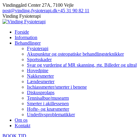
Skip
Facebook
Vindinggård Center 27A, 7100 Vejle
to
post@vinding-fysioterapi.dk
+45 31 90 82 11
content
Vinding Fysioterapi
Forside
Information
Behandlinger
Fysioterapi
Akupunktur og osteopatiske behandlingsteknikker
Sportsskader
Svar og vurdering af MR skanning, rtg. Billeder og ultr
Hovedpine
Nakkesmerter
Lændesmerter
Ischiassmerter/smerter i benene
Diskusprolaps
Tennisalbue/musearm
Smerter i akillessenen
Hofte- og knæsmerter
Underlivsproblematikker
Om os
Kontakt
BOOK TID