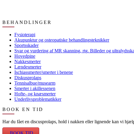
BEHANDLINGER
Fysioterapi
Akupunktur og osteopatiske behandlingsteknikker
Sportsskader
Svar og vurdering af MR skanning, rtg. Billeder og ultralydssk
Hovedpine
Nakkesmerter
Lændesmerter
Ischiassmerter/smerter i benene
Diskusprolaps
Tennisalbue/musearm
Smerter i akillessenen
Hofte- og knæsmerter
Underlivsproblematikker
BOOK EN TID
Har du fået en discusprolaps, hold i nakken eller lignende kan vi hjæ
BOOK TID