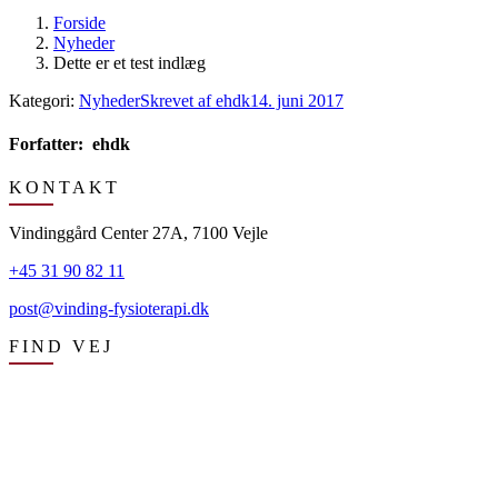
Forside
Nyheder
Dette er et test indlæg
Kategori:
Nyheder
Skrevet af
ehdk
14. juni 2017
Forfatter:
ehdk
Post
KONTAKT
navigation
Vindinggård Center 27A, 7100 Vejle
+45 31 90 82 11
post@vinding-fysioterapi.dk
FIND VEJ