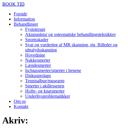
BOOK TID
Forside
Information
Behandlinger
Fysioterapi
Akupunktur og osteopatiske behandlingsteknikker
Sportsskader
Svar og vurdering af MR skanning, rtg. Billeder og
ultralydsskanning
Hovedpine
Nakkesmerter
Lændesmerter
Ischiassmerter/smerter i benene
Diskusprolaps
Tennisalbue/musearm
Smerter i akillessenen
Hofte- og knæsmerter
Underlivsproblematikker
Om os
Kontakt
Akriv: