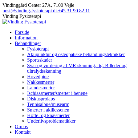
Skip
Facebook
Vindinggård Center 27A, 7100 Vejle
to
post@vinding-fysioterapi.dk
+45 31 90 82 11
content
Vinding Fysioterapi
Forside
Information
Behandlinger
Fysioterapi
Akupunktur og osteopatiske behandlingsteknikker
Sportsskader
Svar og vurdering af MR skanning, rtg. Billeder og
ultralydsskanning
Hovedpine
Nakkesmerter
Lændesmerter
Ischiassmerter/smerter i benene
Diskusprolaps
Tennisalbue/musearm
Smerter i akillessenen
Hofte- og knæsmerter
Underlivsproblematikker
Om os
Kontakt